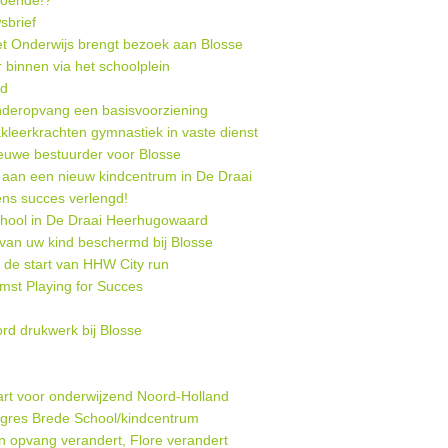
doende!?
sbrief
et Onderwijs brengt bezoek aan Blosse
 binnen via het schoolplein
id
nderopvang een basisvoorziening
kleerkrachten gymnastiek in vaste dienst
euwe bestuurder voor Blosse
an een nieuw kindcentrum in De Draai
ens succes verlengd!
chool in De Draai Heerhugowaard
van uw kind beschermd bij Blosse
de start van HHW City run
mst Playing for Succes
rd drukwerk bij Blosse
art voor onderwijzend Noord-Holland
ngres Brede School/kindcentrum
n opvang verandert, Flore verandert