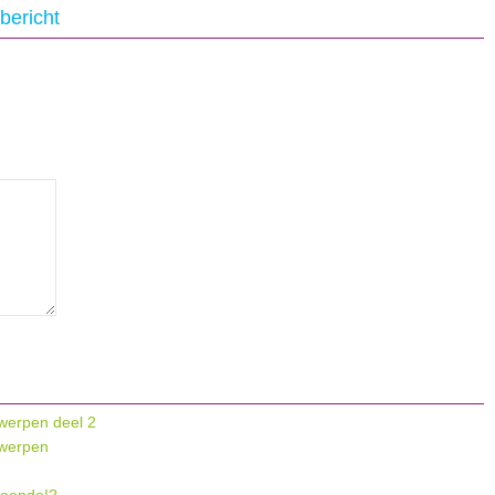
bericht
werpen deel 2
werpen