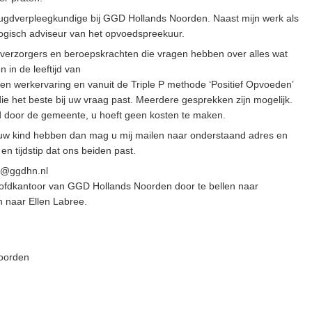
jeugdverpleegkundige bij GGD Hollands Noorden. Naast mijn werk als
ogisch adviseur van het opvoedspreekuur.
 verzorgers en beroepskrachten die vragen hebben over alles wat
in de leeftijd van
gen werkervaring en vanuit de Triple P methode ‘Positief Opvoeden’
ie het beste bij uw vraag past. Meerdere gesprekken zijn mogelijk.
rd door de gemeente, u hoeft geen kosten te maken.
uw kind hebben dan mag u mij mailen naar onderstaand adres en
n tijdstip dat ons beiden past.
ee@ggdhn.nl
ofdkantoor van GGD Hollands Noorden door te bellen naar
 naar Ellen Labree.
oorden