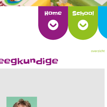
overzicht
eegkundige