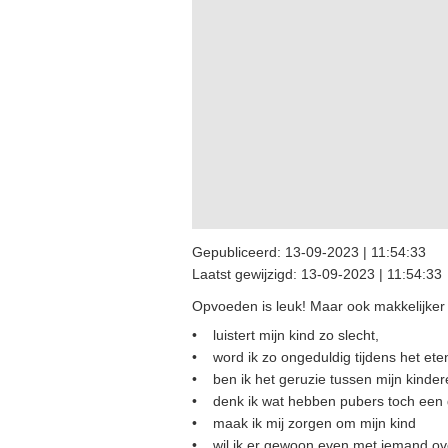
Gepubliceerd:
13-09-2023 | 11:54:33
Laatst gewijzigd:
13-09-2023 | 11:54:33
Opvoeden is leuk! Maar ook makkelijke
• luistert mijn kind zo slecht,
• word ik zo ongeduldig tijdens het ete
• ben ik het geruzie tussen mijn kinder
• denk ik wat hebben pubers toch een 
• maak ik mij zorgen om mijn kind
• wil ik er gewoon even met iemand ov