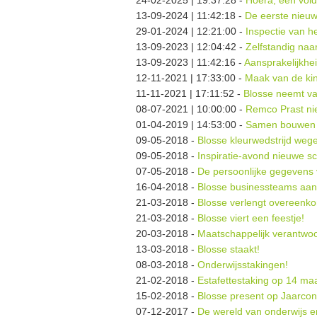
24-02-2025 | 19:37:28
-
Hoera, een vol
13-09-2024 | 11:42:18
-
De eerste nieuw
29-01-2024 | 12:21:00
-
Inspectie van h
13-09-2023 | 12:04:42
-
Zelfstandig naar
13-09-2023 | 11:42:16
-
Aansprakelijkhe
12-11-2021 | 17:33:00
-
Maak van de ki
11-11-2021 | 17:11:52
-
Blosse neemt va
08-07-2021 | 10:00:00
-
Remco Prast ni
01-04-2019 | 14:53:00
-
Samen bouwen a
09-05-2018
-
Blosse kleurwedstrijd weg
09-05-2018
-
Inspiratie-avond nieuwe s
07-05-2018
-
De persoonlijke gegevens 
16-04-2018
-
Blosse businessteams aan 
21-03-2018
-
Blosse verlengt overeenko
21-03-2018
-
Blosse viert een feestje!
20-03-2018
-
Maatschappelijk verantwoo
13-03-2018
-
Blosse staakt!
08-03-2018
-
Onderwijsstakingen!
21-02-2018
-
Estafettestaking op 14 ma
15-02-2018
-
Blosse present op Jaarco
07-12-2017
-
De wereld van onderwijs e