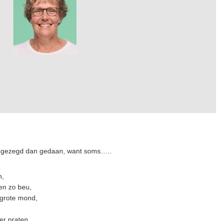
r gezegd dan gedaan, want soms…..
n,
en zo beu,
grote mond,
er praten.