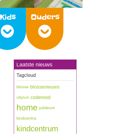
Laatste nieuws
Tagcloud
blossenieuws
blosse
coderood
cityrun
home
jubileum
kindcentra
kindcentrum