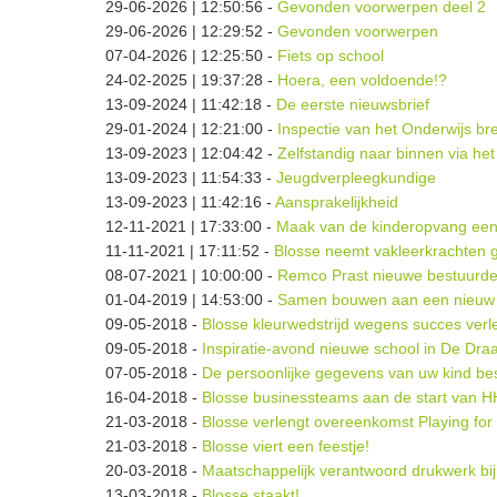
29-06-2026 | 12:50:56
-
Gevonden voorwerpen deel 2
29-06-2026 | 12:29:52
-
Gevonden voorwerpen
07-04-2026 | 12:25:50
-
Fiets op school
24-02-2025 | 19:37:28
-
Hoera, een voldoende!?
13-09-2024 | 11:42:18
-
De eerste nieuwsbrief
29-01-2024 | 12:21:00
-
Inspectie van het Onderwijs b
13-09-2023 | 12:04:42
-
Zelfstandig naar binnen via het
13-09-2023 | 11:54:33
-
Jeugdverpleegkundige
13-09-2023 | 11:42:16
-
Aansprakelijkheid
12-11-2021 | 17:33:00
-
Maak van de kinderopvang een
11-11-2021 | 17:11:52
-
Blosse neemt vakleerkrachten g
08-07-2021 | 10:00:00
-
Remco Prast nieuwe bestuurde
01-04-2019 | 14:53:00
-
Samen bouwen aan een nieuw k
09-05-2018
-
Blosse kleurwedstrijd wegens succes verl
09-05-2018
-
Inspiratie-avond nieuwe school in De Dr
07-05-2018
-
De persoonlijke gegevens van uw kind be
16-04-2018
-
Blosse businessteams aan de start van H
21-03-2018
-
Blosse verlengt overeenkomst Playing for
21-03-2018
-
Blosse viert een feestje!
20-03-2018
-
Maatschappelijk verantwoord drukwerk bij
13-03-2018
-
Blosse staakt!