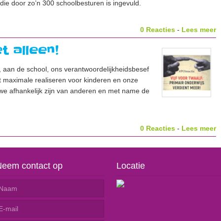
 die door zo’n 300 schoolbesturen is ingevuld.
0 Reacties
-
Lees meer
t alleen!
, aan de school, ons verantwoordelijkheidsbesef
et maximale realiseren voor kinderen en onze
e afhankelijk zijn van anderen en met name de
0 Reacties
-
Lees meer
Neem contact op
Locatie