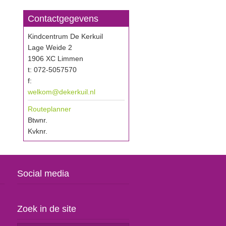
Contactgegevens
Kindcentrum De Kerkuil
Lage Weide 2
1906 XC Limmen
t: 072-5057570
f:
welkom@dekerkuil.nl
Routeplanner
Btwnr.
Kvknr.
Social media
Zoek in de site